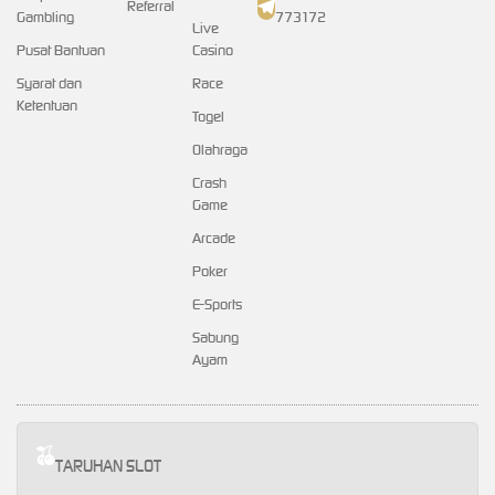
Referral
Gambling
773172
Live
Pusat Bantuan
Casino
Syarat dan
Race
Ketentuan
Togel
Olahraga
Crash
Game
Arcade
Poker
E-Sports
Sabung
Ayam
TARUHAN SLOT