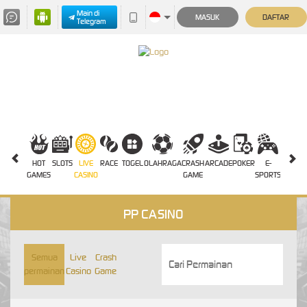
Main di
MASUK
DAFTAR
Telegram
HOT
SLOTS
LIVE
RACE
TOGEL
OLAHRAGA
CRASH
ARCADE
POKER
E-
SABUN
GAMES
CASINO
GAME
SPORTS
AYAM
PP CASINO
Semua
Live
Crash
permainan
Casino
Game