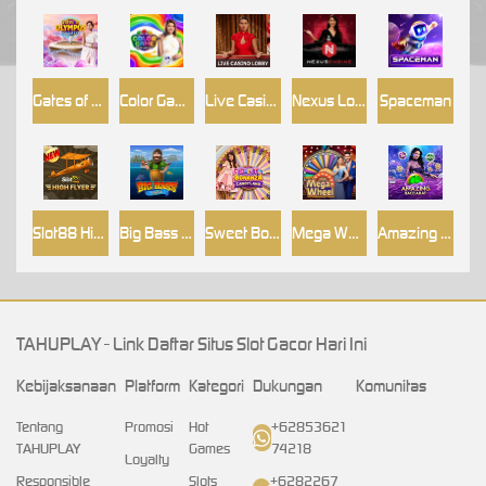
Gates of Olympus Roulette
Color Game Bonanza
Live Casino Lobby
Nexus Lounge
Spaceman
Slot88 High Flyer
Big Bass Crash
Sweet Bonanza Candyland
Mega Wheel
Amazing Baccarat
TAHUPLAY - Link Daftar Situs Slot Gacor Hari Ini
Kebijaksanaan
Platform
Kategori
Dukungan
Komunitas
Tentang
Promosi
Hot
+62853621
TAHUPLAY
Games
74218
Loyalty
Responsible
Slots
+6282267