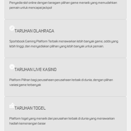
Penyedia slot online dengan beragam pilihan game menarik yang memudahkan
pemain untuk mencapai jackpot
TARUHAN OLAHRAGA
Sportsbook Gaming Platform Terbaik menawarkan lebih banyak game, odds yang
lebih tinggi, dan menyediakan pilihan yang lebih banyak untuk pemain.
TARUHAN LIVE KASINO
Platform Pilihan bagi perusahaan-perusahaan terbaik di dunia, dengan pilihan
variasi game terbanyak
TARUHAN TOGEL
Platform togel yang menarik dari perusahan terbaik di dunia yang menawarkan
hadiah kemenangan besar