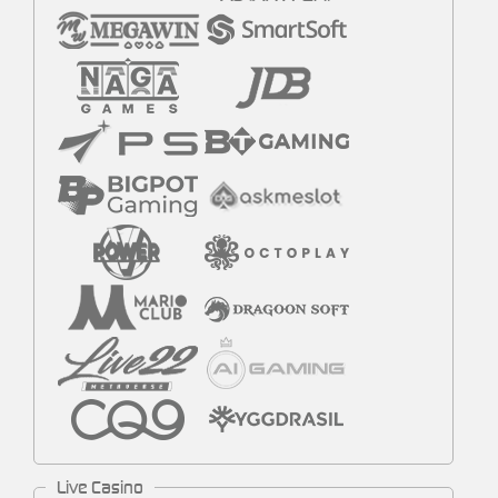
Live Casino