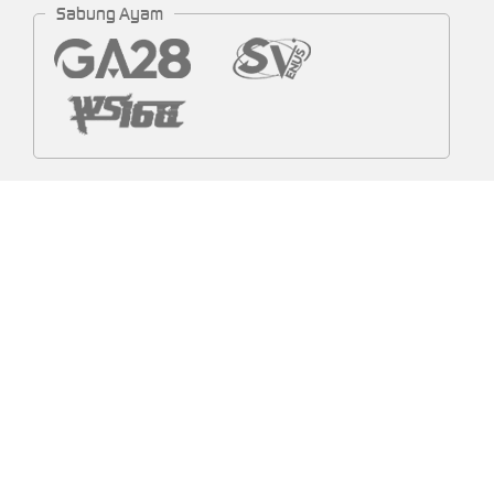
Sabung Ayam