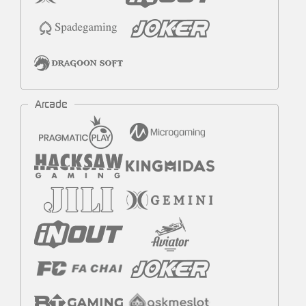
Arcade